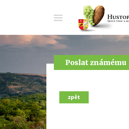
Menu
Poslat známému
zpět