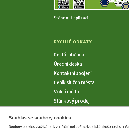
Stáhnout aplikaci
RYCHLÉ ODKAZY
Portál občana
Úřední deska
Kontaktní spojení
Ceník služeb města
Volná místa
Stánkový prodej
Volby 2026
Souhlas se soubory cookies
Soubory cookies využíváme k zajištění nejlepší uživatelské zkušenosti s na