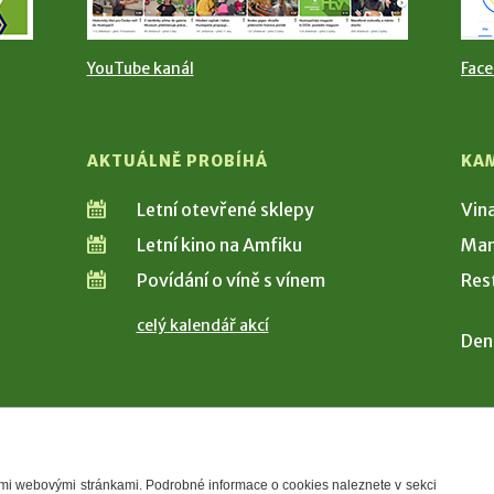
YouTube kanál
Fac
AKTUÁLNĚ PROBÍHÁ
KA
Letní otevřené sklepy
Vin
Letní kino na Amfiku
Man
Povídání o víně s vínem
Res
celý kalendář akcí
Den
šimi webovými stránkami. Podrobné informace o cookies naleznete v sekci