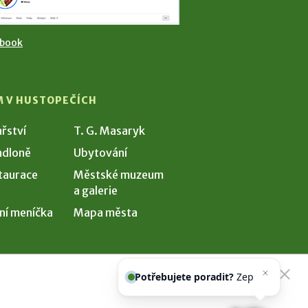
ebook
M V HUSTOPEČÍCH
ařství
T. G. Masaryk
dloně
Ubytování
taurace
Městské muzeum
a galerie
ní meníčka
Mapa města
Potřebujete poradit?
Zeptejte se
našeho asiste