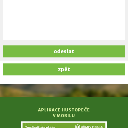
odeslat
zpět
APLIKACE HUSTOPEČE
V MOBILU