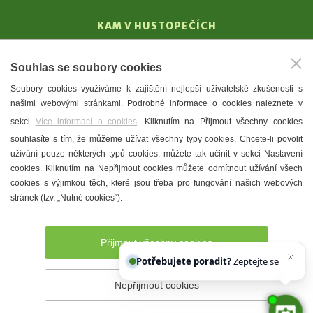
KAM V HUSTOPEČÍCH
Vinařství
Souhlas se soubory cookies
T. G. Masaryk
Soubory cookies využíváme k zajištění nejlepší uživatelské zkušenosti s
Mandloně
našimi webovými stránkami. Podrobné informace o cookies naleznete v
Ubytování
sekci
Více informací o cookies
. Kliknutím na Přijmout všechny cookies
Restaurace
souhlasíte s tím, že můžeme užívat všechny typy cookies. Chcete-li povolit
užívání pouze některých typů cookies, můžete tak učinit v sekci Nastavení
Městské muzeum a galerie
cookies. Kliknutím na Nepřijmout cookies můžete odmítnout užívání všech
Denní meníčka
cookies s výjimkou těch, které jsou třeba pro fungování našich webových
stránek (tzv. „Nutné cookies“).
Mapa města
Přijmout všechny cookies
Potřebujete poradit?
Zeptejte se našeho asist
Nepřijmout cookies
Prohlášení o přístupnosti
Správce webu
2026 © Město
Hustopeče