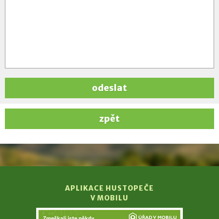
odeslat
zpět
APLIKACE HUSTOPEČE
V MOBILU