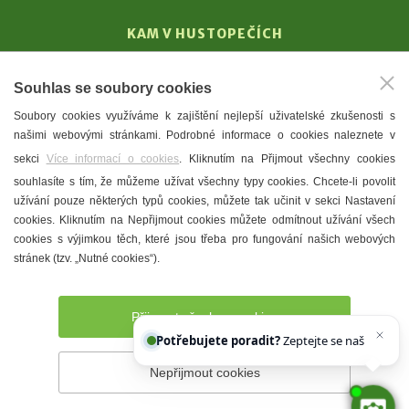
KAM V HUSTOPEČÍCH
Vinařství
Souhlas se soubory cookies
T. G. Masaryk
Soubory cookies využíváme k zajištění nejlepší uživatelské zkušenosti s
Mandloně
našimi webovými stránkami. Podrobné informace o cookies naleznete v
Ubytování
sekci
Více informací o cookies
. Kliknutím na Přijmout všechny cookies
Restaurace
souhlasíte s tím, že můžeme užívat všechny typy cookies. Chcete-li povolit
užívání pouze některých typů cookies, můžete tak učinit v sekci Nastavení
Městské muzeum a galerie
cookies. Kliknutím na Nepřijmout cookies můžete odmítnout užívání všech
Denní meníčka
cookies s výjimkou těch, které jsou třeba pro fungování našich webových
stránek (tzv. „Nutné cookies“).
Mapa města
Přijmout všechny cookies
Potřebujete poradit?
Zeptejte se našeho asist
Nepřijmout cookies
Prohlášení o přístupnosti
Správce webu
2026 © Město
Hustopeče