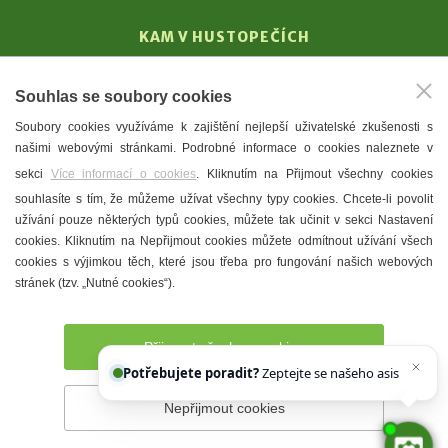
KAM V HUSTOPEČÍCH
Vinařství
Souhlas se soubory cookies
T. G. Masaryk
Soubory cookies využíváme k zajištění nejlepší uživatelské zkušenosti s
Mandloně
našimi webovými stránkami. Podrobné informace o cookies naleznete v
Ubytování
sekci
Více informací o cookies
. Kliknutím na Přijmout všechny cookies
Restaurace
souhlasíte s tím, že můžeme užívat všechny typy cookies. Chcete-li povolit
užívání pouze některých typů cookies, můžete tak učinit v sekci Nastavení
Městské muzeum a galerie
cookies. Kliknutím na Nepřijmout cookies můžete odmítnout užívání všech
Denní meníčka
cookies s výjimkou těch, které jsou třeba pro fungování našich webových
stránek (tzv. „Nutné cookies“).
Mapa města
Přijmout všechny cookies
Potřebujete poradit?
Zeptejte se našeho asistenta
Ch
Nepřijmout cookies
Prohlášení o přístupnosti
Správce webu
2026 © Město
Hustopeče