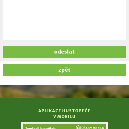
odeslat
zpět
APLIKACE HUSTOPEČE
V MOBILU