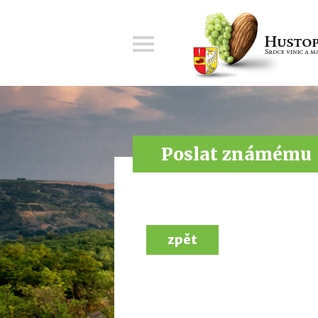
Menu
Poslat známému
zpět