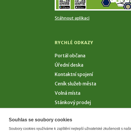
Stáhnout aplikaci
RYCHLÉ ODKAZY
Portál občana
Úřední deska
Kontaktní spojení
Ceník služeb města
Volná místa
Stánkový prodej
Volby 2026
Souhlas se soubory cookies
Soubory cookies využíváme k zajištění nejlepší uživatelské zkušenosti s na