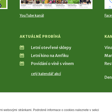
YouTube kanál
Fac
AKTUÁLNĚ PROBÍHÁ
KA
Letní otevřené sklepy
Vin
Letní kino na Amfiku
Man
Povídání o víně s vínem
Res
celý kalendář akcí
Den
šimi webovými stránkami. Podrobné informace o cookies naleznete v sekci