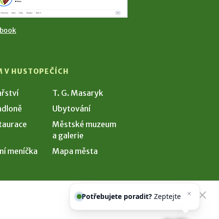
ebook
M V HUSTOPEČÍCH
ařství
T. G. Masaryk
dloně
Ubytování
taurace
Městské muzeum
a galerie
ní meníčka
Mapa města
Potřebujete poradit?
Zeptejte se
našeho asistenta
C