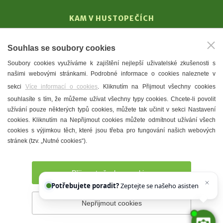
KAM V HUSTOPEČÍCH
Vinařství
Souhlas se soubory cookies
T. G. Masaryk
Soubory cookies využíváme k zajištění nejlepší uživatelské zkušenosti s
Mandloně
našimi webovými stránkami. Podrobné informace o cookies naleznete v
Ubytování
sekci
Více informací o cookies
. Kliknutím na Přijmout všechny cookies
Restaurace
souhlasíte s tím, že můžeme užívat všechny typy cookies. Chcete-li povolit
užívání pouze některých typů cookies, můžete tak učinit v sekci Nastavení
Městské muzeum a galerie
cookies. Kliknutím na Nepřijmout cookies můžete odmítnout užívání všech
Denní meníčka
cookies s výjimkou těch, které jsou třeba pro fungování našich webových
stránek (tzv. „Nutné cookies“).
Mapa města
Přijmout všechny cookies
Potřebujete poradit?
Zeptejte se našeho asistenta
Chetty
Nepřijmout cookies
Prohlášení o přístupnosti
Správce webu
2026 © Město
Hustopeče