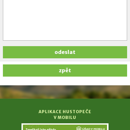
odeslat
zpět
APLIKACE HUSTOPEČE
V MOBILU