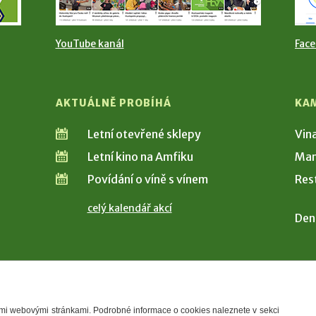
YouTube kanál
Fac
AKTUÁLNĚ PROBÍHÁ
KA
Letní otevřené sklepy
Vin
Letní kino na Amfiku
Man
Povídání o víně s vínem
Res
celý kalendář akcí
Den
šimi webovými stránkami. Podrobné informace o cookies naleznete v sekci