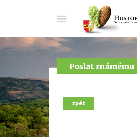
Menu
Poslat známému
zpět