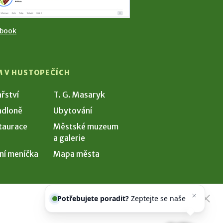
ebook
M V HUSTOPEČÍCH
ařství
T. G. Masaryk
dloně
Ubytování
taurace
Městské muzeum
a galerie
ní meníčka
Mapa města
Potřebujete poradit?
Zeptejte se
našeho asistenta
Chettyho