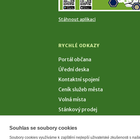
Stáhnout aplikaci
RYCHLÉ ODKAZY
Portál občana
Úřední deska
Kontaktní spojení
Ceník služeb města
Volná místa
Stánkový prodej
Volby 2026
Souhlas se soubory cookies
Soubory cookies využíváme k zajištění nejlepší uživatelské zkušenosti s na