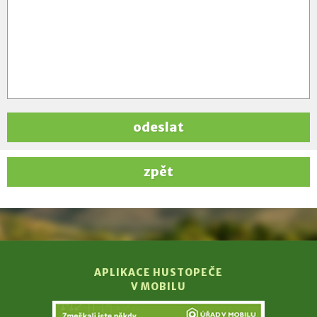
odeslat
zpět
APLIKACE HUSTOPEČE
V MOBILU