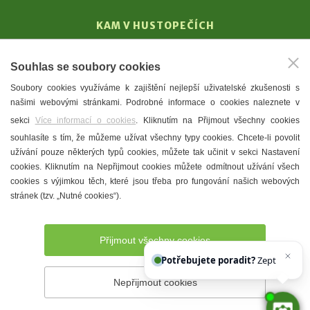
KAM V HUSTOPEČÍCH
Vinařství
Souhlas se soubory cookies
T. G. Masaryk
Soubory cookies využíváme k zajištění nejlepší uživatelské zkušenosti s
Mandloně
našimi webovými stránkami. Podrobné informace o cookies naleznete v
Ubytování
sekci
Více informací o cookies
. Kliknutím na Přijmout všechny cookies
Restaurace
souhlasíte s tím, že můžeme užívat všechny typy cookies. Chcete-li povolit
užívání pouze některých typů cookies, můžete tak učinit v sekci Nastavení
Městské muzeum a galerie
cookies. Kliknutím na Nepřijmout cookies můžete odmítnout užívání všech
Denní meníčka
cookies s výjimkou těch, které jsou třeba pro fungování našich webových
stránek (tzv. „Nutné cookies“).
Mapa města
Přijmout všechny cookies
Potřebujete poradit?
Zeptejte se na
Nepřijmout cookies
Prohlášení o přístupnosti
Správce webu
2026 © Město
Hustopeče