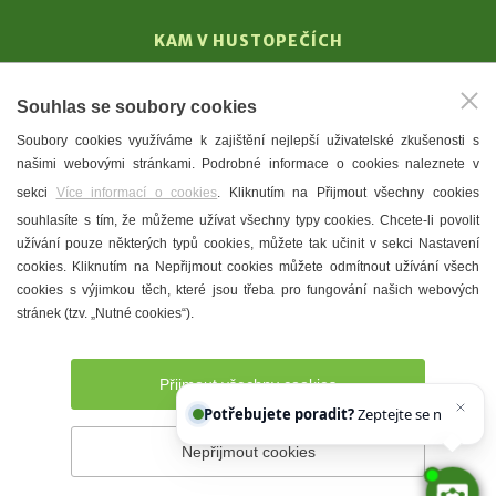
KAM V HUSTOPEČÍCH
Vinařství
Souhlas se soubory cookies
T. G. Masaryk
Soubory cookies využíváme k zajištění nejlepší uživatelské zkušenosti s
Mandloně
našimi webovými stránkami. Podrobné informace o cookies naleznete v
Ubytování
sekci
Více informací o cookies
. Kliknutím na Přijmout všechny cookies
Restaurace
souhlasíte s tím, že můžeme užívat všechny typy cookies. Chcete-li povolit
užívání pouze některých typů cookies, můžete tak učinit v sekci Nastavení
Městské muzeum a galerie
cookies. Kliknutím na Nepřijmout cookies můžete odmítnout užívání všech
Denní meníčka
cookies s výjimkou těch, které jsou třeba pro fungování našich webových
stránek (tzv. „Nutné cookies“).
Mapa města
Přijmout všechny cookies
Potřebujete poradit?
Zeptejte se našeho asis
Nepřijmout cookies
Prohlášení o přístupnosti
Správce webu
2026 © Město
Hustopeče