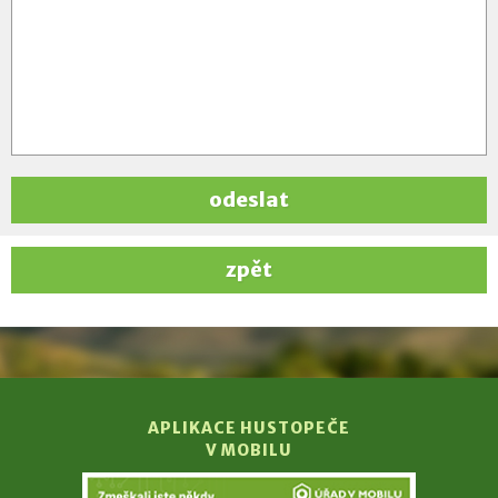
odeslat
zpět
APLIKACE HUSTOPEČE
V MOBILU