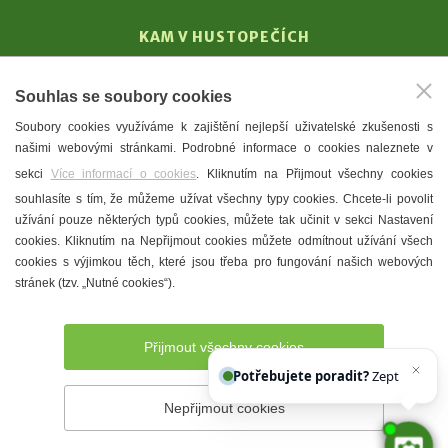
KAM V HUSTOPEČÍCH
Vinařství
Souhlas se soubory cookies
T. G. Masaryk
Soubory cookies využíváme k zajištění nejlepší uživatelské zkušenosti s
Mandloně
našimi webovými stránkami. Podrobné informace o cookies naleznete v
Ubytování
sekci
Více informací o cookies
. Kliknutím na Přijmout všechny cookies
Restaurace
souhlasíte s tím, že můžeme užívat všechny typy cookies. Chcete-li povolit
užívání pouze některých typů cookies, můžete tak učinit v sekci Nastavení
Městské muzeum a galerie
cookies. Kliknutím na Nepřijmout cookies můžete odmítnout užívání všech
Denní meníčka
cookies s výjimkou těch, které jsou třeba pro fungování našich webových
stránek (tzv. „Nutné cookies“).
Mapa města
Přijmout všechny cookies
Potřebujete poradit?
Zeptejte se n
Nepřijmout cookies
Prohlášení o přístupnosti
Správce webu
2026 © Město
Hustopeče