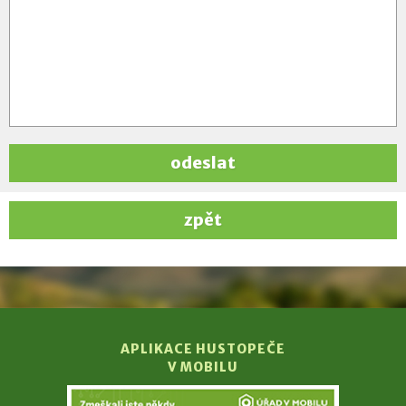
odeslat
zpět
APLIKACE HUSTOPEČE
V MOBILU