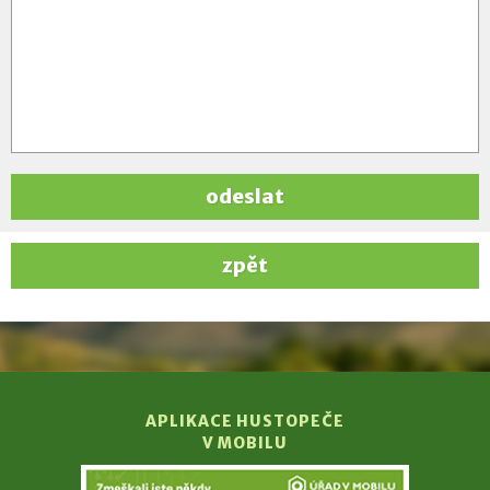
odeslat
zpět
APLIKACE HUSTOPEČE
V MOBILU