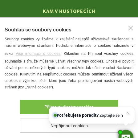
KAM V HUSTOPEČÍCH
Vinařství
Souhlas se soubory cookies
T. G. Masaryk
Soubory cookies využíváme k zajištění nejlepší uživatelské zkušenosti s
Mandloně
našimi webovými stránkami. Podrobné informace o cookies naleznete v
Ubytování
sekci
Více informací o cookies
. Kliknutím na Přijmout všechny cookies
Restaurace
souhlasíte s tím, že můžeme užívat všechny typy cookies. Chcete-li povolit
užívání pouze některých typů cookies, můžete tak učinit v sekci Nastavení
Městské muzeum a galerie
cookies. Kliknutím na Nepřijmout cookies můžete odmítnout užívání všech
Denní meníčka
cookies s výjimkou těch, které jsou třeba pro fungování našich webových
stránek (tzv. „Nutné cookies“).
Mapa města
Přijmout všechny cookies
Potřebujete poradit?
Zeptejte se našeho asis
Nepřijmout cookies
Prohlášení o přístupnosti
Správce webu
2026 © Město
Hustopeče