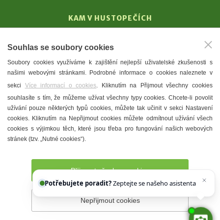
KAM V HUSTOPEČÍCH
Vinařství
Souhlas se soubory cookies
T. G. Masaryk
Soubory cookies využíváme k zajištění nejlepší uživatelské zkušenosti s
Mandloně
našimi webovými stránkami. Podrobné informace o cookies naleznete v
Ubytování
sekci
Více informací o cookies
. Kliknutím na Přijmout všechny cookies
Restaurace
souhlasíte s tím, že můžeme užívat všechny typy cookies. Chcete-li povolit
užívání pouze některých typů cookies, můžete tak učinit v sekci Nastavení
Městské muzeum a galerie
cookies. Kliknutím na Nepřijmout cookies můžete odmítnout užívání všech
Denní meníčka
cookies s výjimkou těch, které jsou třeba pro fungování našich webových
stránek (tzv. „Nutné cookies“).
Mapa města
Přijmout všechny cookies
Potřebujete poradit?
Zeptejte se našeho asistenta
Chettyho
Nepřijmout cookies
Prohlášení o přístupnosti
Správce webu
2026 © Město
Hustopeče