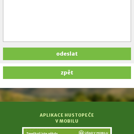
odeslat
zpět
APLIKACE HUSTOPEČE
V MOBILU