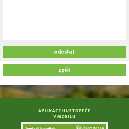
odeslat
zpět
APLIKACE HUSTOPEČE
V MOBILU