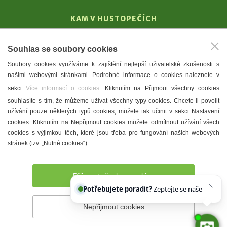
KAM V HUSTOPEČÍCH
Vinařství
Souhlas se soubory cookies
T. G. Masaryk
Soubory cookies využíváme k zajištění nejlepší uživatelské zkušenosti s
Mandloně
našimi webovými stránkami. Podrobné informace o cookies naleznete v
Ubytování
sekci
Více informací o cookies
. Kliknutím na Přijmout všechny cookies
Restaurace
souhlasíte s tím, že můžeme užívat všechny typy cookies. Chcete-li povolit
užívání pouze některých typů cookies, můžete tak učinit v sekci Nastavení
Městské muzeum a galerie
cookies. Kliknutím na Nepřijmout cookies můžete odmítnout užívání všech
Denní meníčka
cookies s výjimkou těch, které jsou třeba pro fungování našich webových
stránek (tzv. „Nutné cookies“).
Mapa města
Přijmout všechny cookies
Potřebujete poradit?
Zeptejte se našeho asistent
Nepřijmout cookies
Prohlášení o přístupnosti
Správce webu
2026 © Město
Hustopeče