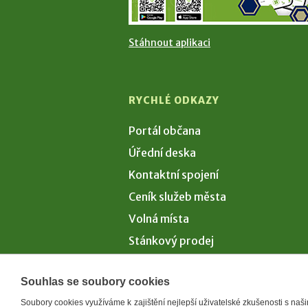
Stáhnout aplikaci
RYCHLÉ ODKAZY
Portál občana
Úřední deska
Kontaktní spojení
Ceník služeb města
Volná místa
Stánkový prodej
Volby 2026
Souhlas se soubory cookies
Soubory cookies využíváme k zajištění nejlepší uživatelské zkušenosti s na