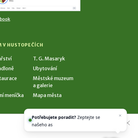
ebook
M V HUSTOPEČÍCH
ařství
T. G. Masaryk
dloně
Ubytování
taurace
Městské muzeum
a galerie
ní meníčka
Mapa města
Potřebujete poradit?
Zeptejte se
našeho asistenta
Chettyho
.