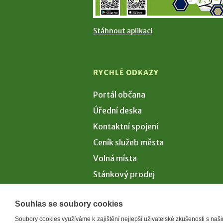
Stáhnout aplikaci
RYCHLÉ ODKAZY
Portál občana
Úřední deska
Kontaktní spojení
Ceník služeb města
Volná místa
Stánkový prodej
Volby 2026
Souhlas se soubory cookies
Soubory cookies využíváme k zajištění nejlepší uživatelské zkušenosti s na