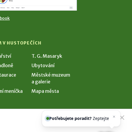
ebook
M V HUSTOPEČÍCH
ařství
T. G. Masaryk
dloně
Ubytování
taurace
Městské muzeum
a galerie
ní meníčka
Mapa města
Potřebujete poradit?
Zeptejte se
našeho asistenta
Ch