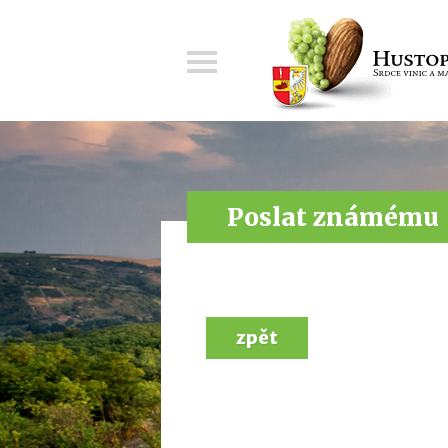
Menu
Poslat známému
zpět