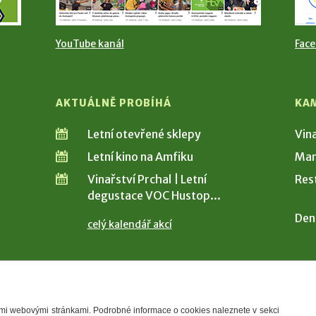
YouTube kanál
Fac
AKTUÁLNĚ PROBÍHÁ
KA
Letní otevřené sklepy
Vin
Letní kino na Amfiku
Man
Vinařství Prchal | Letní
Res
degustace VOC Hustop...
Den
celý kalendář akcí
šimi webovými stránkami. Podrobné informace o cookies naleznete v sekci