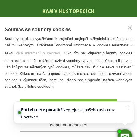
KAM V HUSTOPEČÍCH
Vinařství
Souhlas se soubory cookies
T. G. Masaryk
Soubory cookies využíváme k zajištění nejlepší uživatelské zkušenosti s
Mandloně
našimi webovými stránkami. Podrobné informace o cookies naleznete v
Ubytování
sekci
Více informací o cookies
. Kliknutím na Přijmout všechny cookies
Restaurace
souhlasíte s tím, že můžeme užívat všechny typy cookies. Chcete-li povolit
užívání pouze některých typů cookies, můžete tak učinit v sekci Nastavení
Městské muzeum a galerie
cookies. Kliknutím na Nepřijmout cookies můžete odmítnout užívání všech
Denní meníčka
cookies s výjimkou těch, které jsou třeba pro fungování našich webových
stránek (tzv. „Nutné cookies“).
Mapa města
Přijmout všechny cookies
Potřebujete poradit?
Zeptejte se našeho asistenta
Chettyho
.
Nepřijmout cookies
Prohlášení o přístupnosti
Správce webu
2026 © Město
Hustopeče