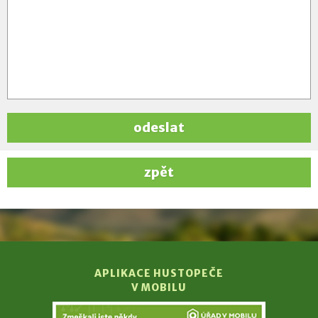
odeslat
zpět
APLIKACE HUSTOPEČE
V MOBILU