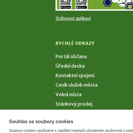
Stáhnout aplikaci
RYCHLÉ ODKAZY
Portál občana
Úřední deska
Kontaktní spojení
Ceník služeb města
Volná místa
Stánkový prodej
Volby 2026
Souhlas se soubory cookies
Soubory cookies využíváme k zajištění nejlepší uživatelské zkušenosti s na