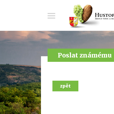
Menu
Poslat známému
zpět