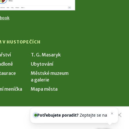
ebook
M V HUSTOPEČÍCH
ařství
T. G. Masaryk
dloně
Ubytování
taurace
Městské muzeum
a galerie
ní meníčka
Mapa města
Potřebujete poradit?
Zeptejte se
našeho asistenta
Chetty