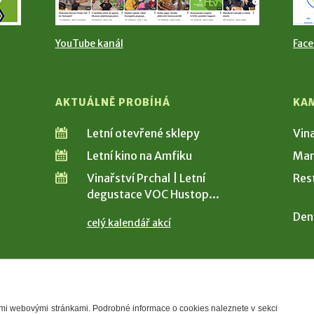
YouTube kanál
Fac
AKTUÁLNĚ PROBÍHÁ
KA
Letní otevřené sklepy
Vin
Letní kino na Amfiku
Man
Vinařství Prchal | Letní
Res
degustace VOC Hustop...
Den
celý kalendář akcí
šimi webovými stránkami. Podrobné informace o cookies naleznete v sekci