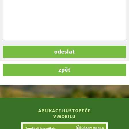
odeslat
zpět
APLIKACE HUSTOPEČE
V MOBILU