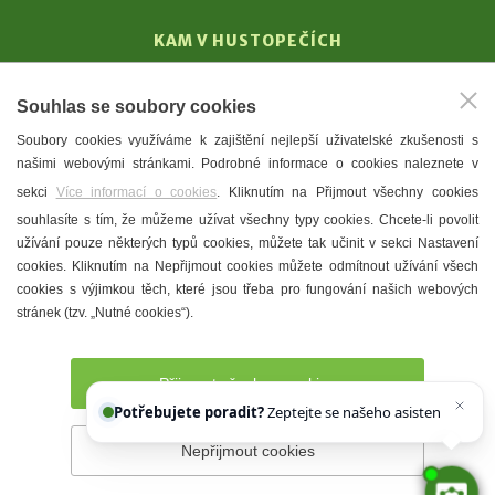
KAM V HUSTOPEČÍCH
Vinařství
Souhlas se soubory cookies
T. G. Masaryk
Soubory cookies využíváme k zajištění nejlepší uživatelské zkušenosti s
Mandloně
našimi webovými stránkami. Podrobné informace o cookies naleznete v
Ubytování
sekci
Více informací o cookies
. Kliknutím na Přijmout všechny cookies
Restaurace
souhlasíte s tím, že můžeme užívat všechny typy cookies. Chcete-li povolit
užívání pouze některých typů cookies, můžete tak učinit v sekci Nastavení
Městské muzeum a galerie
cookies. Kliknutím na Nepřijmout cookies můžete odmítnout užívání všech
Denní meníčka
cookies s výjimkou těch, které jsou třeba pro fungování našich webových
stránek (tzv. „Nutné cookies“).
Mapa města
Přijmout všechny cookies
Potřebujete poradit?
Zeptejte se našeho asistenta
Chetty
Nepřijmout cookies
Prohlášení o přístupnosti
Správce webu
2026 © Město
Hustopeče