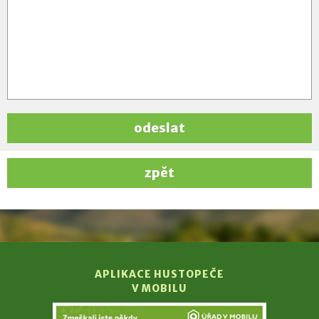
odeslat
zpět
APLIKACE HUSTOPEČE
V MOBILU