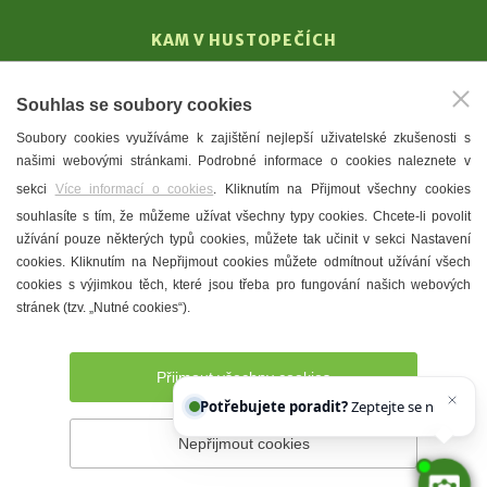
KAM V HUSTOPEČÍCH
Vinařství
Souhlas se soubory cookies
T. G. Masaryk
Soubory cookies využíváme k zajištění nejlepší uživatelské zkušenosti s
Mandloně
našimi webovými stránkami. Podrobné informace o cookies naleznete v
Ubytování
sekci
Více informací o cookies
. Kliknutím na Přijmout všechny cookies
Restaurace
souhlasíte s tím, že můžeme užívat všechny typy cookies. Chcete-li povolit
užívání pouze některých typů cookies, můžete tak učinit v sekci Nastavení
Městské muzeum a galerie
cookies. Kliknutím na Nepřijmout cookies můžete odmítnout užívání všech
Denní meníčka
cookies s výjimkou těch, které jsou třeba pro fungování našich webových
stránek (tzv. „Nutné cookies“).
Mapa města
Přijmout všechny cookies
Potřebujete poradit?
Zeptejte se našeho asis
Nepřijmout cookies
Prohlášení o přístupnosti
Správce webu
2026 © Město
Hustopeče