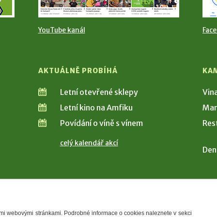
YouTube kanál
Fac
AKTUÁLNĚ PROBÍHÁ
KA
Letní otevřené sklepy
Vin
Letní kino na Amfiku
Man
Povídání o víně s vínem
Res
celý kalendář akcí
Den
šimi webovými stránkami. Podrobné informace o cookies naleznete v sekci