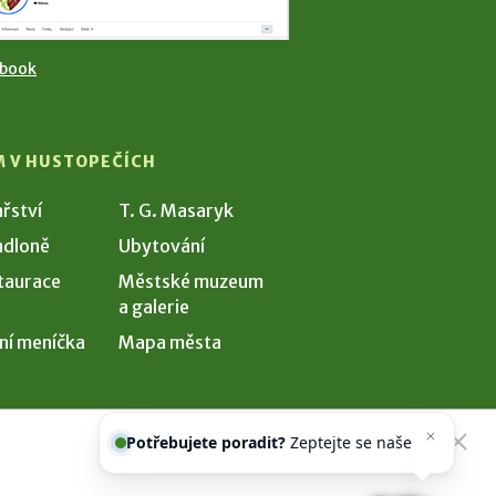
ebook
M V HUSTOPEČÍCH
ařství
T. G. Masaryk
dloně
Ubytování
taurace
Městské muzeum
a galerie
ní meníčka
Mapa města
Potřebujete poradit?
Zeptejte se
našeho asistenta
Chettyh