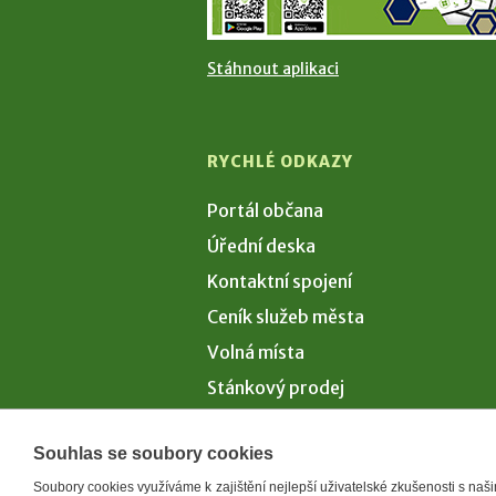
Stáhnout aplikaci
RYCHLÉ ODKAZY
Portál občana
Úřední deska
Kontaktní spojení
Ceník služeb města
Volná místa
Stánkový prodej
Volby 2026
Souhlas se soubory cookies
Soubory cookies využíváme k zajištění nejlepší uživatelské zkušenosti s na