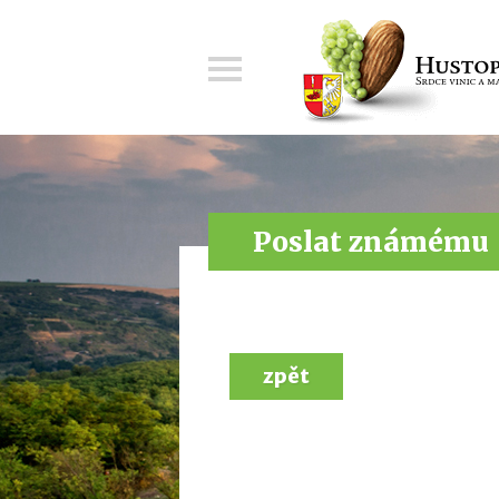
Menu
Poslat známému
zpět