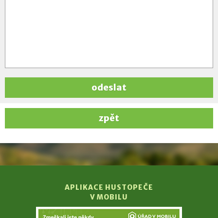
odeslat
zpět
APLIKACE HUSTOPEČE
V MOBILU