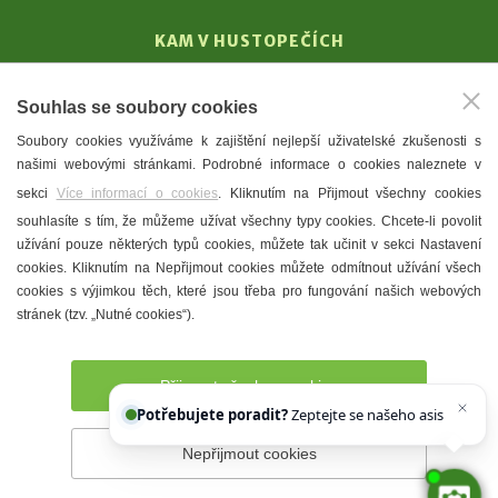
KAM V HUSTOPEČÍCH
Vinařství
Souhlas se soubory cookies
T. G. Masaryk
Soubory cookies využíváme k zajištění nejlepší uživatelské zkušenosti s
Mandloně
našimi webovými stránkami. Podrobné informace o cookies naleznete v
Ubytování
sekci
Více informací o cookies
. Kliknutím na Přijmout všechny cookies
Restaurace
souhlasíte s tím, že můžeme užívat všechny typy cookies. Chcete-li povolit
užívání pouze některých typů cookies, můžete tak učinit v sekci Nastavení
Městské muzeum a galerie
cookies. Kliknutím na Nepřijmout cookies můžete odmítnout užívání všech
Denní meníčka
cookies s výjimkou těch, které jsou třeba pro fungování našich webových
stránek (tzv. „Nutné cookies“).
Mapa města
Přijmout všechny cookies
Potřebujete poradit?
Zeptejte se našeho asistenta
Che
Nepřijmout cookies
Prohlášení o přístupnosti
Správce webu
2026 © Město
Hustopeče