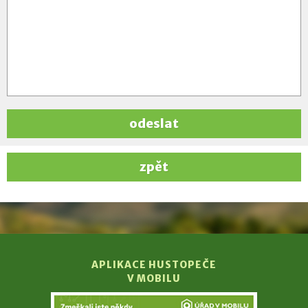
odeslat
zpět
APLIKACE HUSTOPEČE
V MOBILU