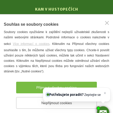
KAM V HUSTOPEČÍCH
Vinařství
Souhlas se soubory cookies
T. G. Masaryk
Soubory cookies využíváme k zajištění nejlepší uživatelské zkušenosti s
Mandloně
našimi webovými stránkami. Podrobné informace o cookies naleznete v
Ubytování
sekci
Více informací o cookies
. Kliknutím na Přijmout všechny cookies
Restaurace
souhlasíte s tím, že můžeme užívat všechny typy cookies. Chcete-li povolit
užívání pouze některých typů cookies, můžete tak učinit v sekci Nastavení
Městské muzeum a galerie
cookies. Kliknutím na Nepřijmout cookies můžete odmítnout užívání všech
Denní meníčka
cookies s výjimkou těch, které jsou třeba pro fungování našich webových
stránek (tzv. „Nutné cookies“).
Mapa města
Přijmout všechny cookies
Potřebujete poradit?
Zeptejte se našeho asi
Nepřijmout cookies
Prohlášení o přístupnosti
Správce webu
2026 © Město
Hustopeče