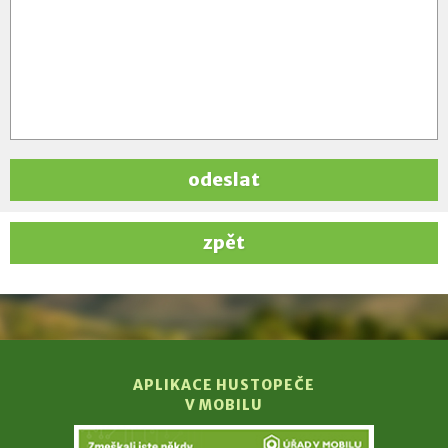
odeslat
zpět
APLIKACE HUSTOPEČE
V MOBILU