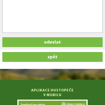
odeslat
zpět
APLIKACE HUSTOPEČE
V MOBILU