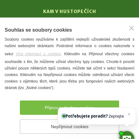
KAM V HUSTOPEČÍCH
Vinařství
Souhlas se soubory cookies
T. G. Masaryk
Soubory cookies využíváme k zajištění nejlepší uživatelské zkušenosti s
Mandloně
našimi webovými stránkami. Podrobné informace o cookies naleznete v
Ubytování
sekci
Více informací o cookies
. Kliknutím na Přijmout všechny cookies
Restaurace
souhlasíte s tím, že můžeme užívat všechny typy cookies. Chcete-li povolit
užívání pouze některých typů cookies, můžete tak učinit v sekci Nastavení
Městské muzeum a galerie
cookies. Kliknutím na Nepřijmout cookies můžete odmítnout užívání všech
Denní meníčka
cookies s výjimkou těch, které jsou třeba pro fungování našich webových
stránek (tzv. „Nutné cookies“).
Mapa města
Přijmout všechny cookies
Potřebujete poradit?
Zeptejte se našeho
Nepřijmout cookies
Prohlášení o přístupnosti
Správce webu
2026 © Město
Hustopeče