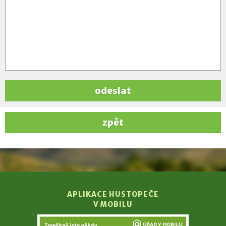
odeslat
zpět
APLIKACE HUSTOPEČE
V MOBILU