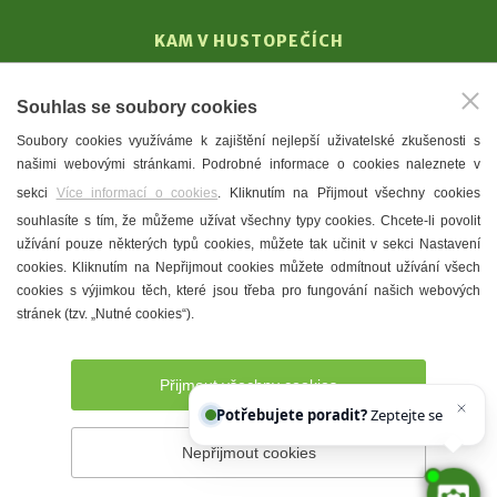
KAM V HUSTOPEČÍCH
Vinařství
Souhlas se soubory cookies
T. G. Masaryk
Soubory cookies využíváme k zajištění nejlepší uživatelské zkušenosti s
Mandloně
našimi webovými stránkami. Podrobné informace o cookies naleznete v
Ubytování
sekci
Více informací o cookies
. Kliknutím na Přijmout všechny cookies
Restaurace
souhlasíte s tím, že můžeme užívat všechny typy cookies. Chcete-li povolit
užívání pouze některých typů cookies, můžete tak učinit v sekci Nastavení
Městské muzeum a galerie
cookies. Kliknutím na Nepřijmout cookies můžete odmítnout užívání všech
Denní meníčka
cookies s výjimkou těch, které jsou třeba pro fungování našich webových
stránek (tzv. „Nutné cookies“).
Mapa města
Přijmout všechny cookies
Potřebujete poradit?
Zeptejte se našeho as
Nepřijmout cookies
Prohlášení o přístupnosti
Správce webu
2026 © Město
Hustopeče