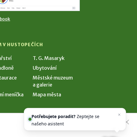
ebook
M V HUSTOPEČÍCH
ařství
T. G. Masaryk
dloně
Ubytování
taurace
Městské muzeum
a galerie
ní meníčka
Mapa města
Potřebujete poradit?
Zeptejte se
našeho asistenta
Chettyho
.