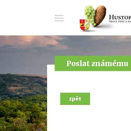
Menu
Poslat známému
zpět