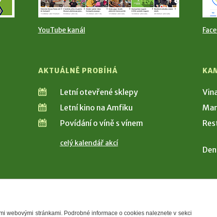
YouTube kanál
Fac
AKTUÁLNĚ PROBÍHÁ
KA
Letní otevřené sklepy
Vin
Letní kino na Amfiku
Man
Povídání o víně s vínem
Res
celý kalendář akcí
Den
šimi webovými stránkami. Podrobné informace o cookies naleznete v sekci