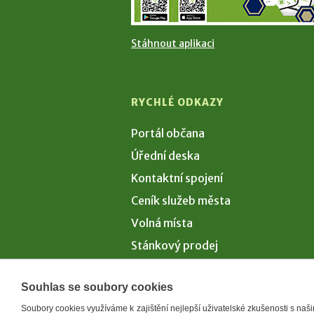
Stáhnout aplikaci
RYCHLÉ ODKAZY
Portál občana
Úřední deska
Kontaktní spojení
Ceník služeb města
Volná místa
Stánkový prodej
Volby 2026
Souhlas se soubory cookies
Soubory cookies využíváme k zajištění nejlepší uživatelské zkušenosti s na