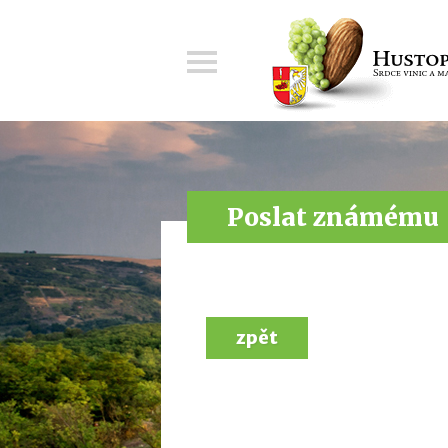
Menu
Poslat známému
zpět