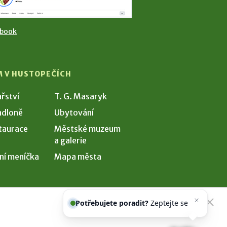
ebook
M V HUSTOPEČÍCH
ařství
T. G. Masaryk
dloně
Ubytování
taurace
Městské muzeum
a galerie
ní meníčka
Mapa města
Potřebujete poradit?
Zeptejte se
našeho asistenta
Che