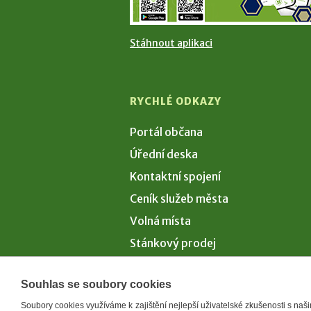
Stáhnout aplikaci
RYCHLÉ ODKAZY
Portál občana
Úřední deska
Kontaktní spojení
Ceník služeb města
Volná místa
Stánkový prodej
Volby 2026
Souhlas se soubory cookies
Soubory cookies využíváme k zajištění nejlepší uživatelské zkušenosti s na