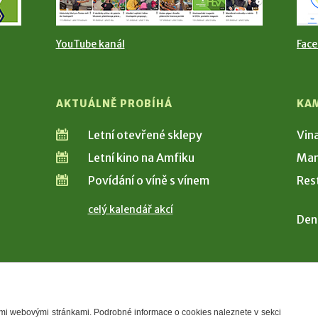
YouTube kanál
Fac
AKTUÁLNĚ PROBÍHÁ
KA
Letní otevřené sklepy
Vin
Letní kino na Amfiku
Man
Povídání o víně s vínem
Res
celý kalendář akcí
Den
šimi webovými stránkami. Podrobné informace o cookies naleznete v sekci