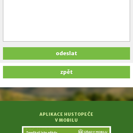
odeslat
zpět
APLIKACE HUSTOPEČE
V MOBILU