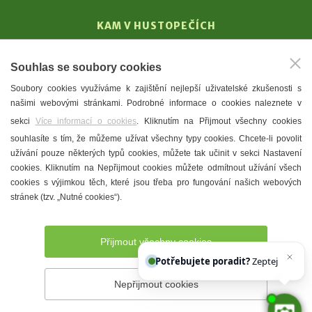
KAM V HUSTOPEČÍCH
Vinařství
Souhlas se soubory cookies
T. G. Masaryk
Soubory cookies využíváme k zajištění nejlepší uživatelské zkušenosti s
Mandloně
našimi webovými stránkami. Podrobné informace o cookies naleznete v
Ubytování
sekci
Více informací o cookies
. Kliknutím na Přijmout všechny cookies
Restaurace
souhlasíte s tím, že můžeme užívat všechny typy cookies. Chcete-li povolit
užívání pouze některých typů cookies, můžete tak učinit v sekci Nastavení
Městské muzeum a galerie
cookies. Kliknutím na Nepřijmout cookies můžete odmítnout užívání všech
Denní meníčka
cookies s výjimkou těch, které jsou třeba pro fungování našich webových
stránek (tzv. „Nutné cookies“).
Mapa města
Přijmout všechny cookies
Potřebujete poradit?
Zeptejte se naše
Nepřijmout cookies
Prohlášení o přístupnosti
Správce webu
2026 © Město
Hustopeče