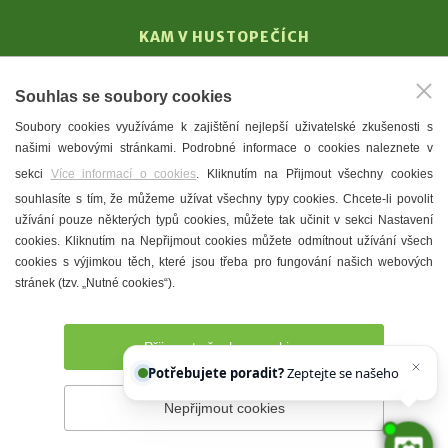
KAM V HUSTOPEČÍCH
Vinařství
Souhlas se soubory cookies
T. G. Masaryk
Soubory cookies využíváme k zajištění nejlepší uživatelské zkušenosti s
Mandloně
našimi webovými stránkami. Podrobné informace o cookies naleznete v
Ubytování
sekci
Více informací o cookies
. Kliknutím na Přijmout všechny cookies
Restaurace
souhlasíte s tím, že můžeme užívat všechny typy cookies. Chcete-li povolit
užívání pouze některých typů cookies, můžete tak učinit v sekci Nastavení
Městské muzeum a galerie
cookies. Kliknutím na Nepřijmout cookies můžete odmítnout užívání všech
Denní meníčka
cookies s výjimkou těch, které jsou třeba pro fungování našich webových
stránek (tzv. „Nutné cookies“).
Mapa města
Přijmout všechny cookies
Potřebujete poradit?
Zeptejte se našeho asistenta
Nepřijmout cookies
Prohlášení o přístupnosti
Správce webu
2026 © Město
Hustopeče