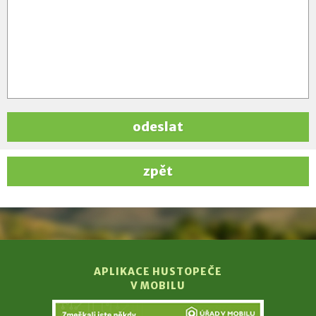
odeslat
zpět
APLIKACE HUSTOPEČE
V MOBILU