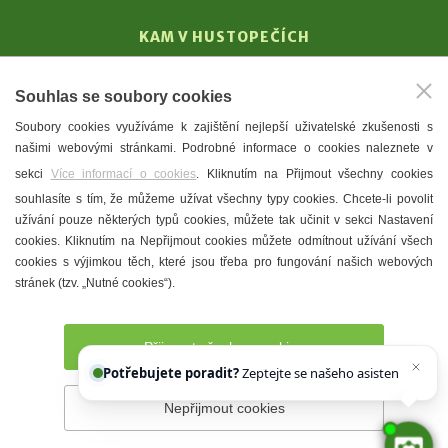
KAM V HUSTOPEČÍCH
Vinařství
Souhlas se soubory cookies
T. G. Masaryk
Soubory cookies využíváme k zajištění nejlepší uživatelské zkušenosti s
Mandloně
našimi webovými stránkami. Podrobné informace o cookies naleznete v
Ubytování
sekci
Více informací o cookies
. Kliknutím na Přijmout všechny cookies
Restaurace
souhlasíte s tím, že můžeme užívat všechny typy cookies. Chcete-li povolit
užívání pouze některých typů cookies, můžete tak učinit v sekci Nastavení
Městské muzeum a galerie
cookies. Kliknutím na Nepřijmout cookies můžete odmítnout užívání všech
Denní meníčka
cookies s výjimkou těch, které jsou třeba pro fungování našich webových
stránek (tzv. „Nutné cookies“).
Mapa města
Přijmout všechny cookies
Potřebujete poradit?
Zeptejte se našeho asistenta
Chetty
Nepřijmout cookies
Prohlášení o přístupnosti
Správce webu
2026 © Město
Hustopeče