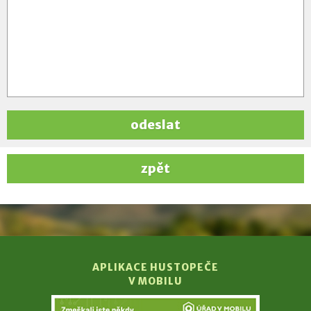
odeslat
zpět
APLIKACE HUSTOPEČE
V MOBILU