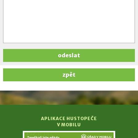
odeslat
zpět
APLIKACE HUSTOPEČE
V MOBILU