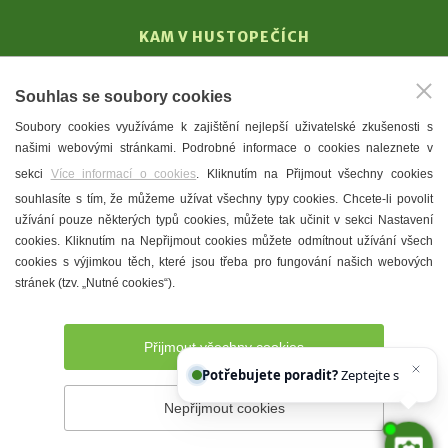
KAM V HUSTOPEČÍCH
Vinařství
Souhlas se soubory cookies
T. G. Masaryk
Soubory cookies využíváme k zajištění nejlepší uživatelské zkušenosti s
Mandloně
našimi webovými stránkami. Podrobné informace o cookies naleznete v
Ubytování
sekci
Více informací o cookies
. Kliknutím na Přijmout všechny cookies
Restaurace
souhlasíte s tím, že můžeme užívat všechny typy cookies. Chcete-li povolit
užívání pouze některých typů cookies, můžete tak učinit v sekci Nastavení
Městské muzeum a galerie
cookies. Kliknutím na Nepřijmout cookies můžete odmítnout užívání všech
Denní meníčka
cookies s výjimkou těch, které jsou třeba pro fungování našich webových
stránek (tzv. „Nutné cookies“).
Mapa města
Přijmout všechny cookies
Potřebujete poradit?
Zeptejte se našeho a
Nepřijmout cookies
Prohlášení o přístupnosti
Správce webu
2026 © Město
Hustopeče