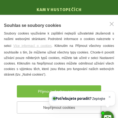
KAM V HUSTOPEČÍCH
Vinařství
Souhlas se soubory cookies
T. G. Masaryk
Soubory cookies využíváme k zajištění nejlepší uživatelské zkušenosti s
Mandloně
našimi webovými stránkami. Podrobné informace o cookies naleznete v
Ubytování
sekci
Více informací o cookies
. Kliknutím na Přijmout všechny cookies
Restaurace
souhlasíte s tím, že můžeme užívat všechny typy cookies. Chcete-li povolit
užívání pouze některých typů cookies, můžete tak učinit v sekci Nastavení
Městské muzeum a galerie
cookies. Kliknutím na Nepřijmout cookies můžete odmítnout užívání všech
Denní meníčka
cookies s výjimkou těch, které jsou třeba pro fungování našich webových
stránek (tzv. „Nutné cookies“).
Mapa města
Přijmout všechny cookies
Potřebujete poradit?
Zeptejte se našeho
Nepřijmout cookies
Prohlášení o přístupnosti
Správce webu
2026 © Město
Hustopeče