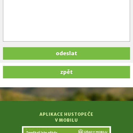
odeslat
zpět
APLIKACE HUSTOPEČE
V MOBILU