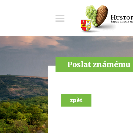
Menu
Poslat známému
zpět