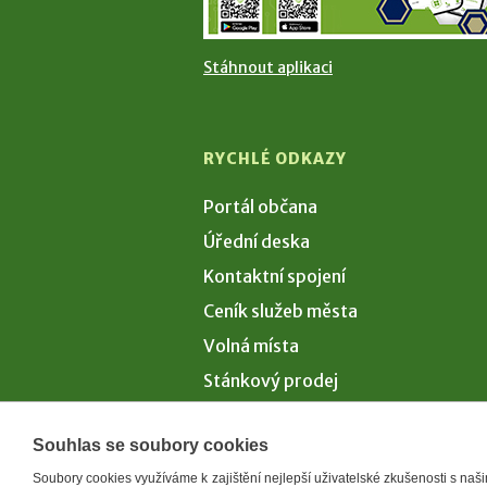
Stáhnout aplikaci
RYCHLÉ ODKAZY
Portál občana
Úřední deska
Kontaktní spojení
Ceník služeb města
Volná místa
Stánkový prodej
Volby 2026
Souhlas se soubory cookies
Soubory cookies využíváme k zajištění nejlepší uživatelské zkušenosti s na