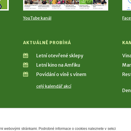
YouTube kanál
Fac
AKTUÁLNĚ PROBÍHÁ
KA
Letní otevřené sklepy
Vin
Letní kino na Amfiku
Man
Povídání o víně s vínem
Res
celý kalendář akcí
Den
šimi webovými stránkami. Podrobné informace o cookies naleznete v sekci