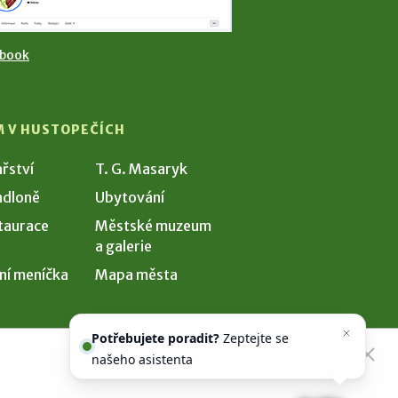
ebook
M V HUSTOPEČÍCH
ařství
T. G. Masaryk
dloně
Ubytování
taurace
Městské muzeum
a galerie
ní meníčka
Mapa města
Potřebujete poradit?
Zeptejte se
našeho asistenta
Chettyho
.