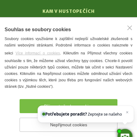
KAM V HUSTOPEČÍCH
Vinařství
Souhlas se soubory cookies
T. G. Masaryk
Soubory cookies využíváme k zajištění nejlepší uživatelské zkušenosti s
Mandloně
našimi webovými stránkami. Podrobné informace o cookies naleznete v
Ubytování
sekci
Více informací o cookies
. Kliknutím na Přijmout všechny cookies
Restaurace
souhlasíte s tím, že můžeme užívat všechny typy cookies. Chcete-li povolit
užívání pouze některých typů cookies, můžete tak učinit v sekci Nastavení
Městské muzeum a galerie
cookies. Kliknutím na Nepřijmout cookies můžete odmítnout užívání všech
Denní meníčka
cookies s výjimkou těch, které jsou třeba pro fungování našich webových
stránek (tzv. „Nutné cookies“).
Mapa města
Přijmout všechny cookies
Potřebujete poradit?
Zeptejte se našeho asistenta
Nepřijmout cookies
Prohlášení o přístupnosti
Správce webu
2026 © Město
Hustopeče