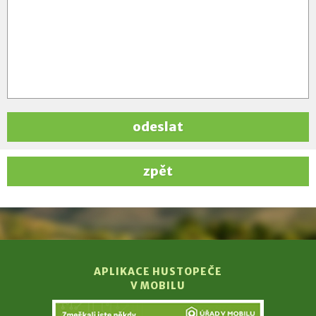
odeslat
zpět
APLIKACE HUSTOPEČE
V MOBILU