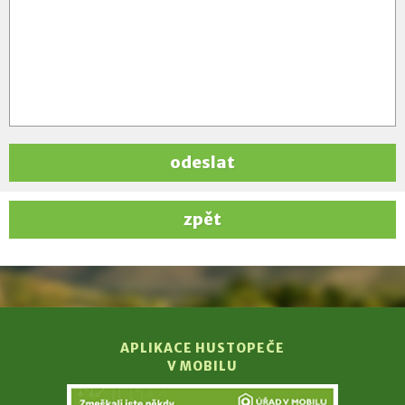
odeslat
zpět
APLIKACE HUSTOPEČE
V MOBILU