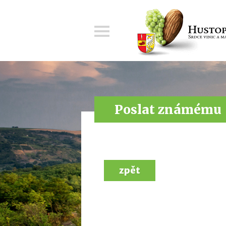
Menu
Poslat známému
zpět