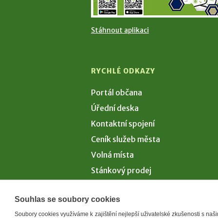
Stáhnout aplikaci
RYCHLÉ ODKAZY
Portál občana
Úřední deska
Kontaktní spojení
Ceník služeb města
Volná místa
Stánkový prodej
Volby 2026
Souhlas se soubory cookies
Soubory cookies využíváme k zajištění nejlepší uživatelské zkušenosti s na