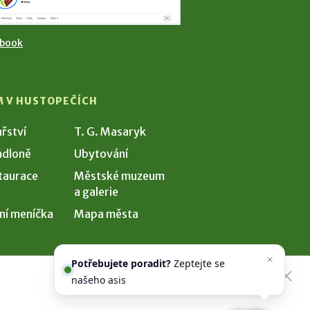
ebook
M V HUSTOPEČÍCH
ařství
T. G. Masaryk
dloně
Ubytování
taurace
Městské muzeum
a galerie
ní meníčka
Mapa města
Potřebujete poradit?
Zeptejte se
našeho asistenta
Chettyho
.