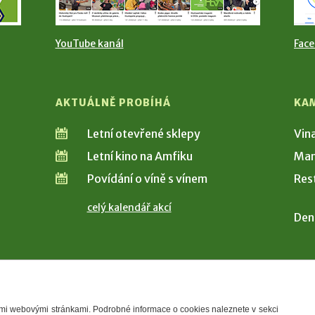
YouTube kanál
Fac
AKTUÁLNĚ PROBÍHÁ
KA
Letní otevřené sklepy
Vin
Letní kino na Amfiku
Man
Povídání o víně s vínem
Res
celý kalendář akcí
Den
šimi webovými stránkami. Podrobné informace o cookies naleznete v sekci