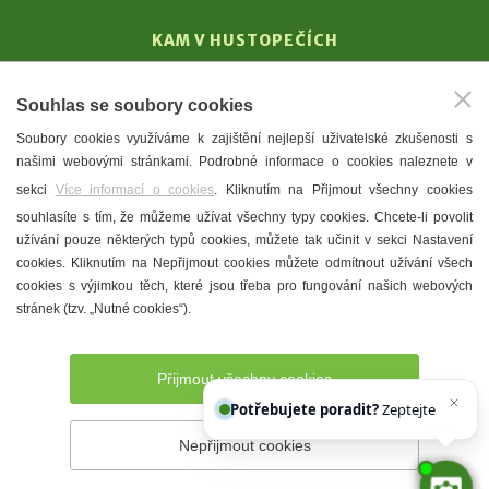
KAM V HUSTOPEČÍCH
Vinařství
Souhlas se soubory cookies
T. G. Masaryk
Soubory cookies využíváme k zajištění nejlepší uživatelské zkušenosti s
Mandloně
našimi webovými stránkami. Podrobné informace o cookies naleznete v
Ubytování
sekci
Více informací o cookies
. Kliknutím na Přijmout všechny cookies
Restaurace
souhlasíte s tím, že můžeme užívat všechny typy cookies. Chcete-li povolit
užívání pouze některých typů cookies, můžete tak učinit v sekci Nastavení
Městské muzeum a galerie
cookies. Kliknutím na Nepřijmout cookies můžete odmítnout užívání všech
Denní meníčka
cookies s výjimkou těch, které jsou třeba pro fungování našich webových
stránek (tzv. „Nutné cookies“).
Mapa města
Přijmout všechny cookies
Potřebujete poradit?
Zeptejte se našeho
Nepřijmout cookies
Prohlášení o přístupnosti
Správce webu
2026 © Město
Hustopeče