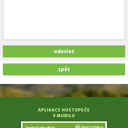
odeslat
zpět
APLIKACE HUSTOPEČE
V MOBILU