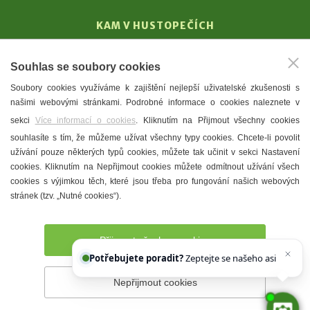
KAM V HUSTOPEČÍCH
Vinařství
Souhlas se soubory cookies
T. G. Masaryk
Soubory cookies využíváme k zajištění nejlepší uživatelské zkušenosti s
Mandloně
našimi webovými stránkami. Podrobné informace o cookies naleznete v
Ubytování
sekci
Více informací o cookies
. Kliknutím na Přijmout všechny cookies
Restaurace
souhlasíte s tím, že můžeme užívat všechny typy cookies. Chcete-li povolit
užívání pouze některých typů cookies, můžete tak učinit v sekci Nastavení
Městské muzeum a galerie
cookies. Kliknutím na Nepřijmout cookies můžete odmítnout užívání všech
Denní meníčka
cookies s výjimkou těch, které jsou třeba pro fungování našich webových
stránek (tzv. „Nutné cookies“).
Mapa města
Přijmout všechny cookies
Potřebujete poradit?
Zeptejte se našeho asistenta
Ch
Nepřijmout cookies
Prohlášení o přístupnosti
Správce webu
2026 © Město
Hustopeče