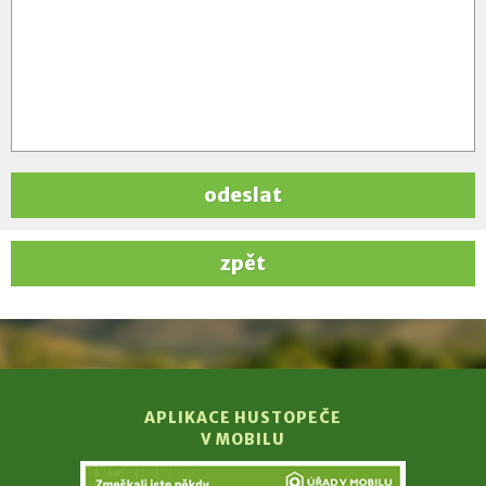
odeslat
zpět
APLIKACE HUSTOPEČE
V MOBILU