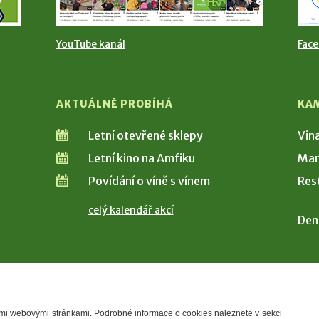
YouTube kanál
Fac
AKTUÁLNĚ PROBÍHÁ
KA
Letní otevřené sklepy
Vin
Letní kino na Amfiku
Man
Povídání o víně s vínem
Res
celý kalendář akcí
Den
šimi webovými stránkami. Podrobné informace o cookies naleznete v sekci