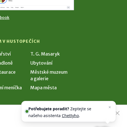
ebook
M V HUSTOPEČÍCH
ařství
T. G. Masaryk
dloně
Ubytování
taurace
Městské muzeum
a galerie
ní meníčka
Mapa města
Potřebujete poradit?
Zeptejte se
našeho asistenta
Chettyho
.