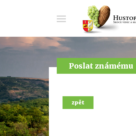
Menu
Poslat známému
zpět