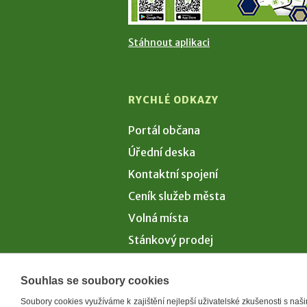
Stáhnout aplikaci
RYCHLÉ ODKAZY
Portál občana
Úřední deska
Kontaktní spojení
Ceník služeb města
Volná místa
Stánkový prodej
Volby 2026
Souhlas se soubory cookies
Soubory cookies využíváme k zajištění nejlepší uživatelské zkušenosti s na