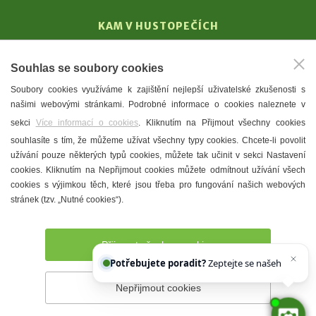
KAM V HUSTOPEČÍCH
Vinařství
Souhlas se soubory cookies
T. G. Masaryk
Soubory cookies využíváme k zajištění nejlepší uživatelské zkušenosti s
Mandloně
našimi webovými stránkami. Podrobné informace o cookies naleznete v
Ubytování
sekci
Více informací o cookies
. Kliknutím na Přijmout všechny cookies
Restaurace
souhlasíte s tím, že můžeme užívat všechny typy cookies. Chcete-li povolit
užívání pouze některých typů cookies, můžete tak učinit v sekci Nastavení
Městské muzeum a galerie
cookies. Kliknutím na Nepřijmout cookies můžete odmítnout užívání všech
Denní meníčka
cookies s výjimkou těch, které jsou třeba pro fungování našich webových
stránek (tzv. „Nutné cookies“).
Mapa města
Přijmout všechny cookies
Potřebujete poradit?
Zeptejte se našeho asistent
Nepřijmout cookies
Prohlášení o přístupnosti
Správce webu
2026 © Město
Hustopeče