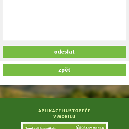
odeslat
zpět
APLIKACE HUSTOPEČE
V MOBILU