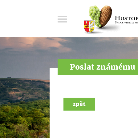
Menu
Poslat známému
zpět