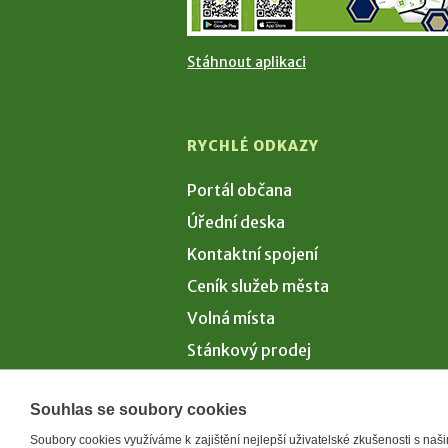
Stáhnout aplikaci
RYCHLÉ ODKAZY
Portál občana
Úřední deska
Kontaktní spojení
Ceník služeb města
Volná místa
Stánkový prodej
Volby 2026
Souhlas se soubory cookies
Soubory cookies využíváme k zajištění nejlepší uživatelské zkušenosti s na