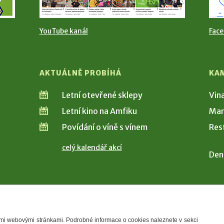
YouTube kanál
Fac
AKTUÁLNĚ PROBÍHÁ
KA
Letní otevřené sklepy
Vin
Letní kino na Amfiku
Man
Povídání o víně s vínem
Res
celý kalendář akcí
Den
šimi webovými stránkami. Podrobné informace o cookies naleznete v sekci