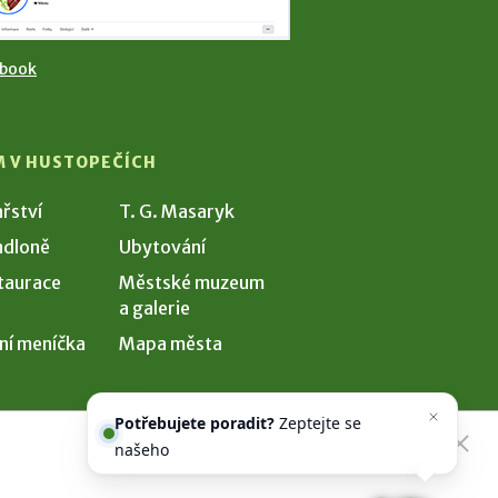
ebook
M V HUSTOPEČÍCH
ařství
T. G. Masaryk
dloně
Ubytování
taurace
Městské muzeum
a galerie
ní meníčka
Mapa města
Potřebujete poradit?
Zeptejte se
našeho asistenta
Chettyho
.