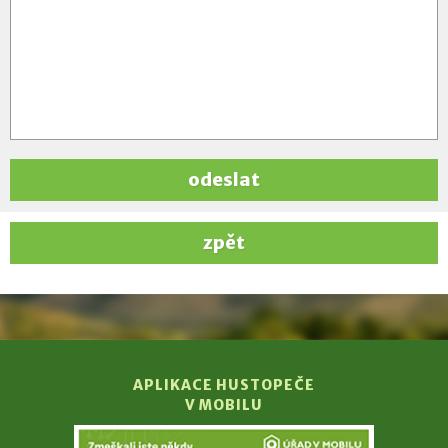
odeslat
zpět
APLIKACE HUSTOPEČE
V MOBILU