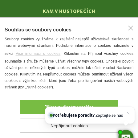
KAM V HUSTOPEČÍCH
Vinařství
Souhlas se soubory cookies
T. G. Masaryk
Soubory cookies využíváme k zajištění nejlepší uživatelské zkušenosti s
Mandloně
našimi webovými stránkami. Podrobné informace o cookies naleznete v
Ubytování
sekci
Více informací o cookies
. Kliknutím na Přijmout všechny cookies
Restaurace
souhlasíte s tím, že můžeme užívat všechny typy cookies. Chcete-li povolit
užívání pouze některých typů cookies, můžete tak učinit v sekci Nastavení
Městské muzeum a galerie
cookies. Kliknutím na Nepřijmout cookies můžete odmítnout užívání všech
Denní meníčka
cookies s výjimkou těch, které jsou třeba pro fungování našich webových
stránek (tzv. „Nutné cookies“).
Mapa města
Přijmout všechny cookies
Potřebujete poradit?
Zeptejte se našeho asist
Nepřijmout cookies
Prohlášení o přístupnosti
Správce webu
2026 © Město
Hustopeče