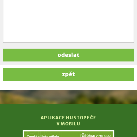
odeslat
zpět
APLIKACE HUSTOPEČE
V MOBILU