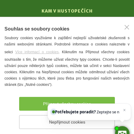
KAM V HUSTOPEČÍCH
Vinařství
Souhlas se soubory cookies
T. G. Masaryk
Soubory cookies využíváme k zajištění nejlepší uživatelské zkušenosti s
Mandloně
našimi webovými stránkami. Podrobné informace o cookies naleznete v
Ubytování
sekci
Více informací o cookies
. Kliknutím na Přijmout všechny cookies
Restaurace
souhlasíte s tím, že můžeme užívat všechny typy cookies. Chcete-li povolit
užívání pouze některých typů cookies, můžete tak učinit v sekci Nastavení
Městské muzeum a galerie
cookies. Kliknutím na Nepřijmout cookies můžete odmítnout užívání všech
Denní meníčka
cookies s výjimkou těch, které jsou třeba pro fungování našich webových
stránek (tzv. „Nutné cookies“).
Mapa města
Přijmout všechny cookies
Potřebujete poradit?
Zeptejte se našeho asis
Nepřijmout cookies
Prohlášení o přístupnosti
Správce webu
2026 © Město
Hustopeče