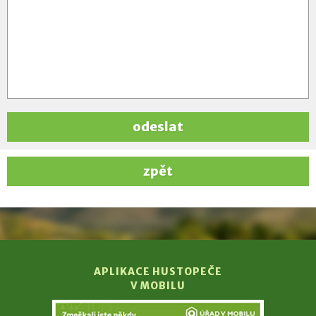
odeslat
zpět
APLIKACE HUSTOPEČE
V MOBILU