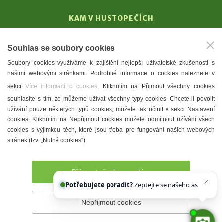
KAM V HUSTOPEČÍCH
Vinařství
Souhlas se soubory cookies
T. G. Masaryk
Soubory cookies využíváme k zajištění nejlepší uživatelské zkušenosti s
Mandloně
našimi webovými stránkami. Podrobné informace o cookies naleznete v
Ubytování
sekci
Více informací o cookies
. Kliknutím na Přijmout všechny cookies
Restaurace
souhlasíte s tím, že můžeme užívat všechny typy cookies. Chcete-li povolit
užívání pouze některých typů cookies, můžete tak učinit v sekci Nastavení
Městské muzeum a galerie
cookies. Kliknutím na Nepřijmout cookies můžete odmítnout užívání všech
Denní meníčka
cookies s výjimkou těch, které jsou třeba pro fungování našich webových
stránek (tzv. „Nutné cookies“).
Mapa města
Přijmout všechny cookies
Potřebujete poradit?
Zeptejte se našeho asistenta
Nepřijmout cookies
Prohlášení o přístupnosti
Správce webu
2026 © Město
Hustopeče