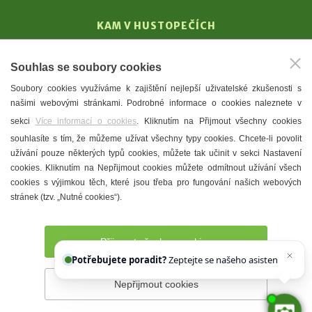
KAM V HUSTOPEČÍCH
Vinařství
Souhlas se soubory cookies
T. G. Masaryk
Soubory cookies využíváme k zajištění nejlepší uživatelské zkušenosti s
Mandloně
našimi webovými stránkami. Podrobné informace o cookies naleznete v
Ubytování
sekci
Více informací o cookies
. Kliknutím na Přijmout všechny cookies
Restaurace
souhlasíte s tím, že můžeme užívat všechny typy cookies. Chcete-li povolit
užívání pouze některých typů cookies, můžete tak učinit v sekci Nastavení
Městské muzeum a galerie
cookies. Kliknutím na Nepřijmout cookies můžete odmítnout užívání všech
Denní meníčka
cookies s výjimkou těch, které jsou třeba pro fungování našich webových
stránek (tzv. „Nutné cookies“).
Mapa města
Přijmout všechny cookies
Potřebujete poradit?
Zeptejte se našeho asistenta
Chett
Nepřijmout cookies
Prohlášení o přístupnosti
Správce webu
2026 © Město
Hustopeče