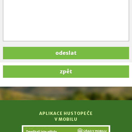
odeslat
zpět
APLIKACE HUSTOPEČE
V MOBILU