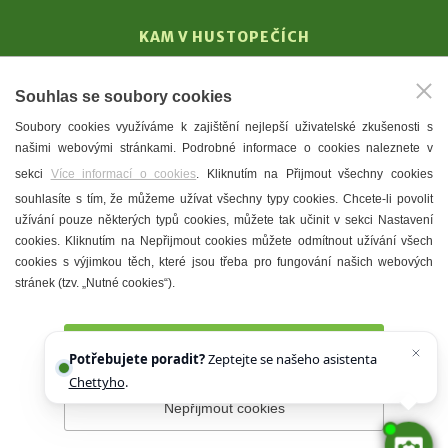
KAM V HUSTOPEČÍCH
Vinařství
Souhlas se soubory cookies
T. G. Masaryk
Soubory cookies využíváme k zajištění nejlepší uživatelské zkušenosti s
Mandloně
našimi webovými stránkami. Podrobné informace o cookies naleznete v
Ubytování
sekci
Více informací o cookies
. Kliknutím na Přijmout všechny cookies
Restaurace
souhlasíte s tím, že můžeme užívat všechny typy cookies. Chcete-li povolit
užívání pouze některých typů cookies, můžete tak učinit v sekci Nastavení
Městské muzeum a galerie
cookies. Kliknutím na Nepřijmout cookies můžete odmítnout užívání všech
Denní meníčka
cookies s výjimkou těch, které jsou třeba pro fungování našich webových
stránek (tzv. „Nutné cookies“).
Mapa města
Přijmout všechny cookies
Potřebujete poradit?
Zeptejte se našeho asistenta
Chettyho
.
Nepřijmout cookies
Prohlášení o přístupnosti
Správce webu
2026 © Město
Hustopeče