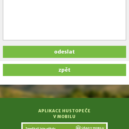
odeslat
zpět
APLIKACE HUSTOPEČE
V MOBILU