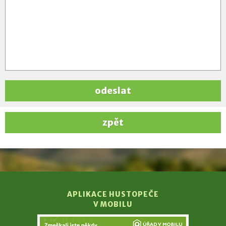
odeslat
zpět
APLIKACE HUSTOPEČE
V MOBILU