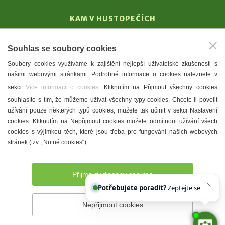
KAM V HUSTOPEČÍCH
Vinařství
Souhlas se soubory cookies
T. G. Masaryk
Soubory cookies využíváme k zajištění nejlepší uživatelské zkušenosti s
Mandloně
našimi webovými stránkami. Podrobné informace o cookies naleznete v
Ubytování
sekci
Více informací o cookies
. Kliknutím na Přijmout všechny cookies
Restaurace
souhlasíte s tím, že můžeme užívat všechny typy cookies. Chcete-li povolit
užívání pouze některých typů cookies, můžete tak učinit v sekci Nastavení
Městské muzeum a galerie
cookies. Kliknutím na Nepřijmout cookies můžete odmítnout užívání všech
Denní meníčka
cookies s výjimkou těch, které jsou třeba pro fungování našich webových
stránek (tzv. „Nutné cookies“).
Mapa města
Přijmout všechny cookies
Potřebujete poradit?
Zeptejte se našeho as
Nepřijmout cookies
Prohlášení o přístupnosti
Správce webu
2026 © Město
Hustopeče