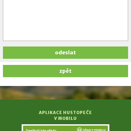
odeslat
zpět
APLIKACE HUSTOPEČE
V MOBILU