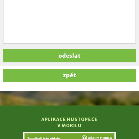
odeslat
zpět
APLIKACE HUSTOPEČE
V MOBILU