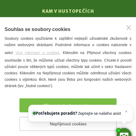
KAM V HUSTOPEČÍCH
Vinařství
Souhlas se soubory cookies
T. G. Masaryk
Soubory cookies využíváme k zajištění nejlepší uživatelské zkušenosti s
Mandloně
našimi webovými stránkami. Podrobné informace o cookies naleznete v
Ubytování
sekci
Více informací o cookies
. Kliknutím na Přijmout všechny cookies
Restaurace
souhlasíte s tím, že můžeme užívat všechny typy cookies. Chcete-li povolit
užívání pouze některých typů cookies, můžete tak učinit v sekci Nastavení
Městské muzeum a galerie
cookies. Kliknutím na Nepřijmout cookies můžete odmítnout užívání všech
Denní meníčka
cookies s výjimkou těch, které jsou třeba pro fungování našich webových
stránek (tzv. „Nutné cookies“).
Mapa města
Přijmout všechny cookies
Potřebujete poradit?
Zeptejte se našeho asistenta
Chet
Nepřijmout cookies
Prohlášení o přístupnosti
Správce webu
2026 © Město
Hustopeče