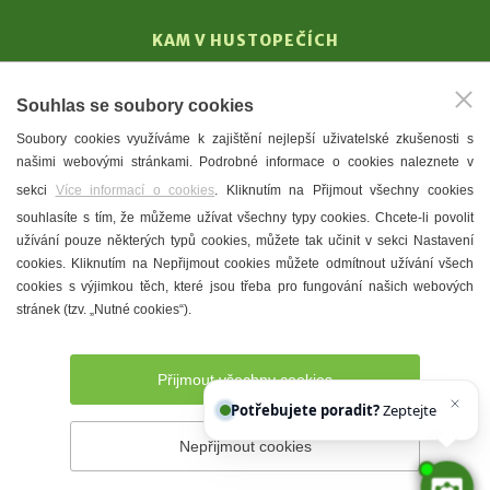
KAM V HUSTOPEČÍCH
Vinařství
Souhlas se soubory cookies
T. G. Masaryk
Soubory cookies využíváme k zajištění nejlepší uživatelské zkušenosti s
Mandloně
našimi webovými stránkami. Podrobné informace o cookies naleznete v
Ubytování
sekci
Více informací o cookies
. Kliknutím na Přijmout všechny cookies
Restaurace
souhlasíte s tím, že můžeme užívat všechny typy cookies. Chcete-li povolit
užívání pouze některých typů cookies, můžete tak učinit v sekci Nastavení
Městské muzeum a galerie
cookies. Kliknutím na Nepřijmout cookies můžete odmítnout užívání všech
Denní meníčka
cookies s výjimkou těch, které jsou třeba pro fungování našich webových
stránek (tzv. „Nutné cookies“).
Mapa města
Přijmout všechny cookies
Potřebujete poradit?
Zeptejte se našeho
Nepřijmout cookies
Prohlášení o přístupnosti
Správce webu
2026 © Město
Hustopeče