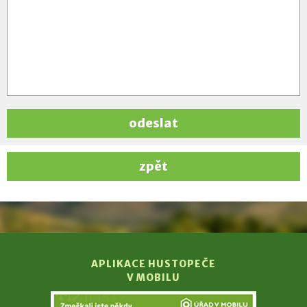
odeslat
zpět
APLIKACE HUSTOPEČE
V MOBILU